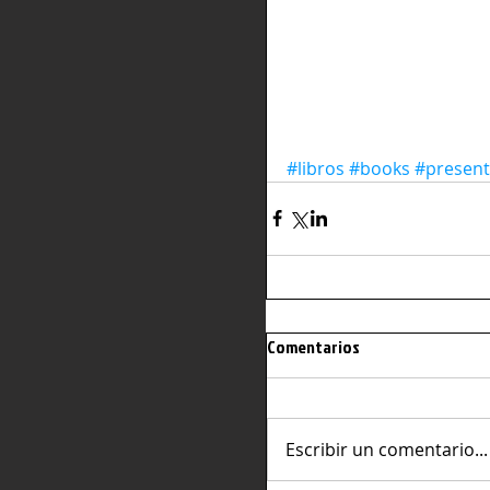
#libros
#books
#present
Comentarios
Escribir un comentario...