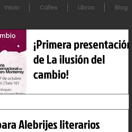
Inicio
Calles
Libros
Blog
¡Primera presentació
de La ilusión del
cambio!
En menos de diez días presentaremos La ilusión
del cambio en la Feria Internacional del Libro de
Monterrey. Me acompañarán mis amigas...
ara Alebrijes literarios