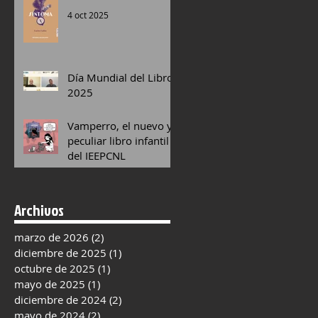
4 oct 2025
Día Mundial del Libro
2025
13 may 2025
Vamperro, el nuevo y
peculiar libro infantil
del IEEPCNL
13 dic 2024
Archivos
marzo de 2026
(2)
2 entradas
diciembre de 2025
(1)
1 entrada
octubre de 2025
(1)
1 entrada
mayo de 2025
(1)
1 entrada
diciembre de 2024
(2)
2 entradas
mayo de 2024
(2)
2 entradas