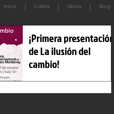
Inicio
Calles
Libros
Blog
¡Primera presentació
de La ilusión del
cambio!
En menos de diez días presentaremos La ilusión
del cambio en la Feria Internacional del Libro de
Monterrey. Me acompañarán mis amigas...