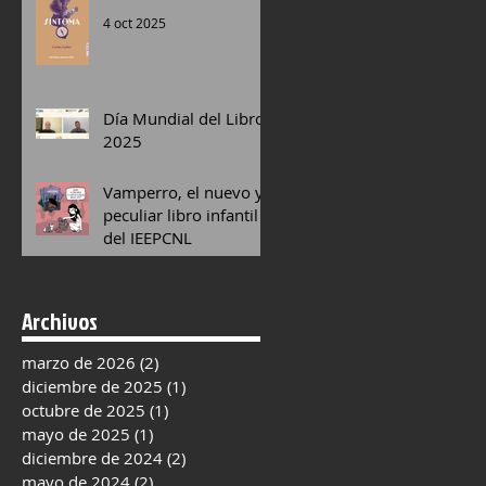
4 oct 2025
Día Mundial del Libro
2025
13 may 2025
Vamperro, el nuevo y
peculiar libro infantil
del IEEPCNL
13 dic 2024
Archivos
marzo de 2026
(2)
2 entradas
diciembre de 2025
(1)
1 entrada
octubre de 2025
(1)
1 entrada
mayo de 2025
(1)
1 entrada
diciembre de 2024
(2)
2 entradas
mayo de 2024
(2)
2 entradas